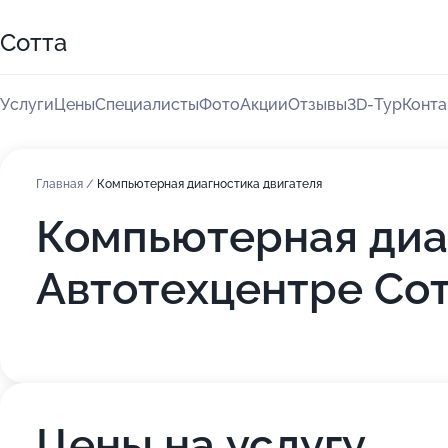
Сотта
Услуги
Цены
Специалисты
Фото
Акции
Отзывы
3D-Тур
Конта
Главная
/
Компьютерная диагностика двигателя
Компьютерная диаг
Автотехцентре Со
Цены на услугу