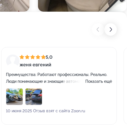
5,0
женя евгений
Преимущества:
Работают профессионалы. Реально.
Люди понимающие и знающие автомобиль. Без
Показать ещё
пафоса и пыли в глаза. Все по делу. Все четко.
Понимают клиента и самое важное, когда клиенту не
хватает знаний и понимания подбора запчастей не
предлагают купить что то "в сборе"а изучат ситуацию
10 июня 2025 Отзыв взят с сайта Zoon.ru
и найдут выход вместо того чтоб купить деталь за
большие деньги и просто заменить. Это очень ценно.