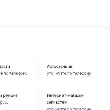
Всегда человеческий подход и обсуждение проблемы.
И самое главное не нужно ехать куда то из центра
города в поисках непонятно чего. Горячо рекомендую
всем кто ищет реально понимающих людей в
автомобилях. Пользуюсь услугами ребят уже
несколько лет и всегда остаюсь доволен в первую
очередь человеческим отношением и знанием
предмета. Что особенно актуально в центре Москвы
где совсем не осталось мастерских в которых тебя не
обберут и "впарят"
Недостатки:
Нет!
части
Автостанция
Комментарий:
Все лучшие слова написал в отзыве. Но
тут добавлю что явно в сервисе сработанная,
те по телефону
уточняйте по телефону
собранная команда профи без текучки. Сколько езжу
к ним все люди на месте. Это показатель качества.
Привез на обслуживание автомобиль который
й ремонт
Интернет-магазин
простоял год во дворе и выглядел не бодро и все
руб.
работы по ходовой и по внешке были супер.
запчастей
уточняйте по телефону