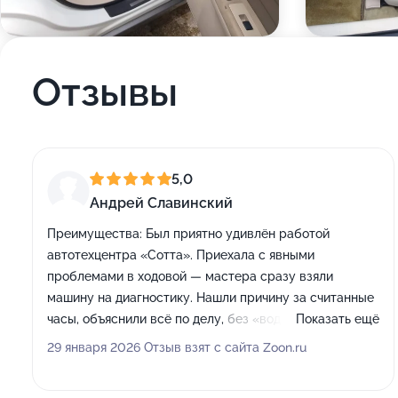
Отзывы
5,0
Андрей Славинский
Преимущества:
Был приятно удивлён работой
автотехцентра «Сотта». Приехала с явными
проблемами в ходовой — мастера сразу взяли
машину на диагностику. Нашли причину за считанные
часы, объяснили всё по делу, без «воды». Ремонт
Показать ещё
выполнили быстро, а цена оказалась даже ниже, чем
29 января 2026 Отзыв взят с сайта Zoon.ru
в других сервисах. Спасибо за профессионализм!