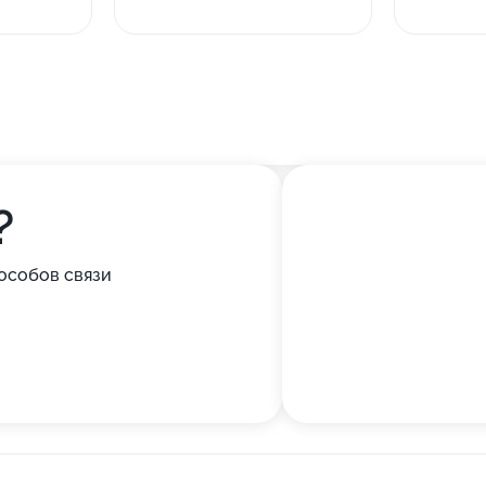
?
особов связи